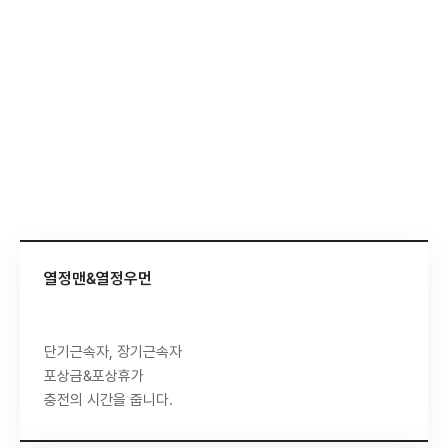
전문성과 창의성을 바탕으로 서로의 역량을 인정하고 발전시키는 사람
전문성과 다양성을 존중하는 포용적 문화
구성원의 전문성 인정/다양한 관점 수용/공정한 성과 보상
열정맨&열정우먼
단기근속자, 장기근속자
포상금&포상휴가
충전의 시간을 줍니다.