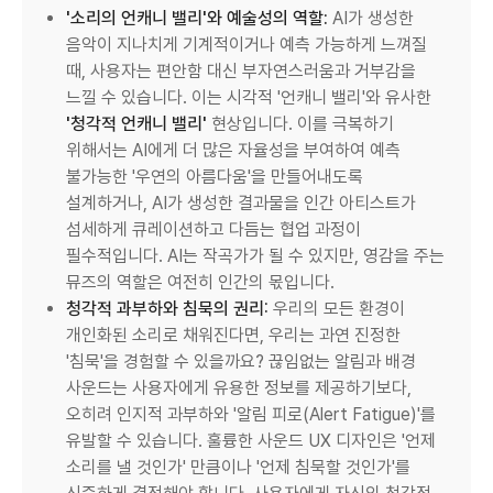
'소리의 언캐니 밸리'와 예술성의 역할:
AI가 생성한
음악이 지나치게 기계적이거나 예측 가능하게 느껴질
때, 사용자는 편안함 대신 부자연스러움과 거부감을
느낄 수 있습니다. 이는 시각적 '언캐니 밸리'와 유사한
'청각적 언캐니 밸리'
현상입니다. 이를 극복하기
위해서는 AI에게 더 많은 자율성을 부여하여 예측
불가능한 '우연의 아름다움'을 만들어내도록
설계하거나, AI가 생성한 결과물을 인간 아티스트가
섬세하게 큐레이션하고 다듬는 협업 과정이
필수적입니다. AI는 작곡가가 될 수 있지만, 영감을 주는
뮤즈의 역할은 여전히 인간의 몫입니다.
청각적 과부하와 침묵의 권리:
우리의 모든 환경이
개인화된 소리로 채워진다면, 우리는 과연 진정한
'침묵'을 경험할 수 있을까요? 끊임없는 알림과 배경
사운드는 사용자에게 유용한 정보를 제공하기보다,
오히려 인지적 과부하와 '알림 피로(Alert Fatigue)'를
유발할 수 있습니다. 훌륭한 사운드 UX 디자인은 '언제
소리를 낼 것인가' 만큼이나 '언제 침묵할 것인가'를