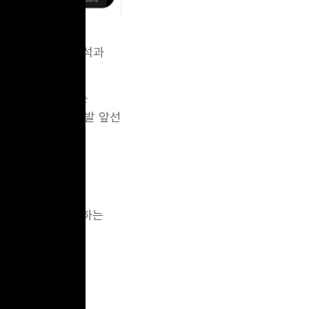
work: 사용자패턴 분석과
진화 과정을 연구하는
이를 바탕으로 한 발 앞선
하여 선제적으로 대응하는
때 앱이 미리
한 예입니다.