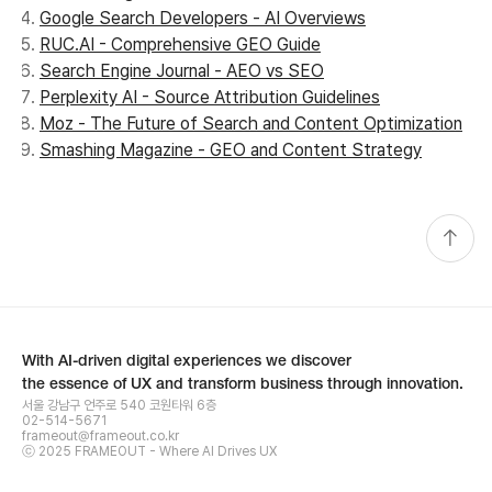
Google Search Developers - AI Overviews
RUC.AI - Comprehensive GEO Guide
Search Engine Journal - AEO vs SEO
Perplexity AI - Source Attribution Guidelines
Moz - The Future of Search and Content Optimization
Smashing Magazine - GEO and Content Strategy
With AI-driven digital experiences we discover
the essence of UX and transform business through innovation.
서울 강남구 언주로 540 코원타워 6층
02-514-5671
frameout@frameout.co.kr
ⓒ 2025 FRAMEOUT - Where AI Drives UX