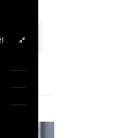
!
자 만족