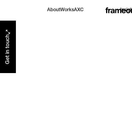
AXC
About
Works
Insig
AI eXperience Center
Get in touch