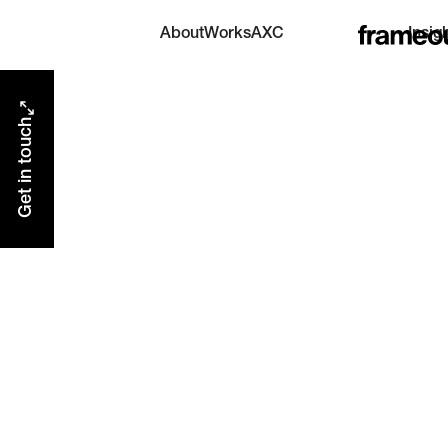
AXC
About
Works
Insig
AI eXperience Center
Get in touch