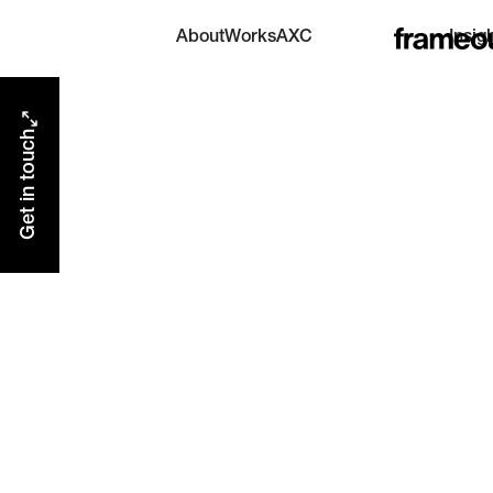
AXC
About
Works
Insig
AI eXperience Center
Get in touch